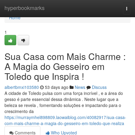
Home
hyperbookmarks
Togg
navi
Home
1
Sua Casa com Mais Charme :
A Magia do Gesseiro em
Toledo que Inspira !
albertbmxi103580
53 days ago
News
Discuss
A cidade de Toledo pulsa com uma força incrível , e a área do
gesso é parte essencial dessa dinâmica . Neste lugar que a
beleza se revela , fomentando soluções e impactando para o
crescimento da
https://murraymhel898809.laowaiblog.com/40082917/sua-casa-
com-mais-charme-a-magia-do-gesseiro-em-toledo-que-realiza
Comments
Who Upvoted