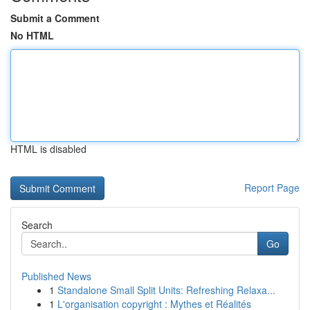
Submit a Comment
No HTML
HTML is disabled
Report Page
Search
Go
Published News
1
Standalone Small Split Units: Refreshing Relaxa...
1
L'organisation copyright : Mythes et Réalités