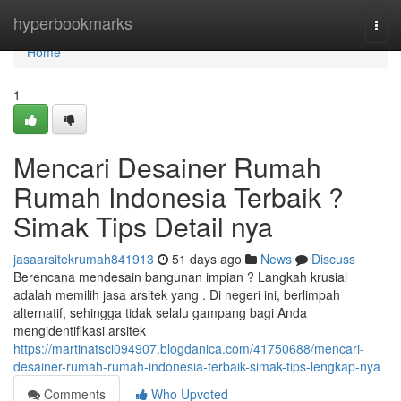
Home
hyperbookmarks
Togg
navi
Home
1
Mencari Desainer Rumah
Rumah Indonesia Terbaik ?
Simak Tips Detail nya
jasaarsitekrumah841913
51 days ago
News
Discuss
Berencana mendesain bangunan impian ? Langkah krusial
adalah memilih jasa arsitek yang . Di negeri ini, berlimpah
alternatif, sehingga tidak selalu gampang bagi Anda
mengidentifikasi arsitek
https://martinatsci094907.blogdanica.com/41750688/mencari-
desainer-rumah-rumah-indonesia-terbaik-simak-tips-lengkap-nya
Comments
Who Upvoted