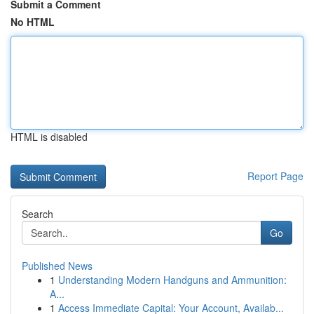
Submit a Comment
No HTML
HTML is disabled
Report Page
Search
Go
Published News
1
Understanding Modern Handguns and Ammunition:
A...
1
Access Immediate Capital: Your Account, Availab...