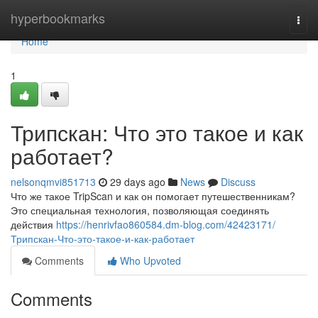
Home
hyperbookmarks
Togg
navi
Home
1
Трипскан: Что это такое и как
работает?
nelsonqmvi851713
29 days ago
News
Discuss
Что же такое TripScan и как он помогает путешественникам?
Это специальная технология, позволяющая соединять
действия
https://henrivfao860584.dm-blog.com/42423171/
Трипскан-Что-это-такое-и-как-работает
Comments
Who Upvoted
Comments